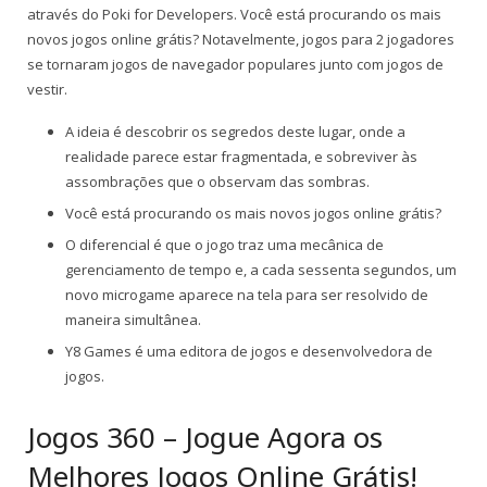
através do Poki for Developers. Você está procurando os mais
novos jogos online grátis? Notavelmente, jogos para 2 jogadores
se tornaram jogos de navegador populares junto com jogos de
vestir.
A ideia é descobrir os segredos deste lugar, onde a
realidade parece estar fragmentada, e sobreviver às
assombrações que o observam das sombras.
Você está procurando os mais novos jogos online grátis?
O diferencial é que o jogo traz uma mecânica de
gerenciamento de tempo e, a cada sessenta segundos, um
novo microgame aparece na tela para ser resolvido de
maneira simultânea.
Y8 Games é uma editora de jogos e desenvolvedora de
jogos.
Jogos 360 – Jogue Agora os
Melhores Jogos Online Grátis!