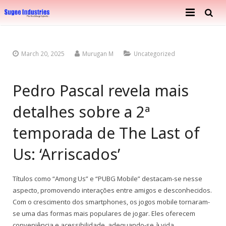
Home
March 20, 2025
Murugan M
Uncategorized
About Us
Services
Company Profile
Pedro Pascal revela mais
Ongoing Projects
detalhes sobre a 2ª
Achievements
Building Construction
temporada de The Last of
Completed Projects
Metal Engineering Works
Us: ‘Arriscados’
Furnishing & Interior
Mosaic Tiles Industries
Contact
Goods Carriers
Títulos como “Among Us” e “PUBG Mobile” destacam-se nesse
aspecto, promovendo interações entre amigos e desconhecidos.
Paver Blocks
Com o crescimento dos smartphones, os jogos mobile tornaram-
se uma das formas mais populares de jogar. Eles oferecem
conveniência e acessibilidade, adequando-se à vida