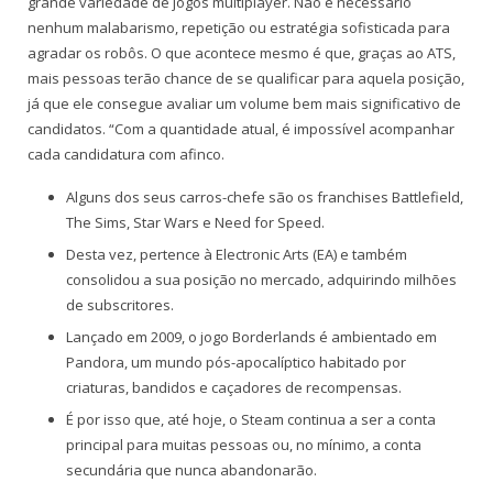
grande variedade de jogos multiplayer. Não é necessário
nenhum malabarismo, repetição ou estratégia sofisticada para
agradar os robôs. O que acontece mesmo é que, graças ao ATS,
mais pessoas terão chance de se qualificar para aquela posição,
já que ele consegue avaliar um volume bem mais significativo de
candidatos. “Com a quantidade atual, é impossível acompanhar
cada candidatura com afinco.
Alguns dos seus carros-chefe são os franchises Battlefield,
The Sims, Star Wars e Need for Speed.
Desta vez, pertence à Electronic Arts (EA) e também
consolidou a sua posição no mercado, adquirindo milhões
de subscritores.
Lançado em 2009, o jogo Borderlands é ambientado em
Pandora, um mundo pós-apocalíptico habitado por
criaturas, bandidos e caçadores de recompensas.
É por isso que, até hoje, o Steam continua a ser a conta
principal para muitas pessoas ou, no mínimo, a conta
secundária que nunca abandonarão.