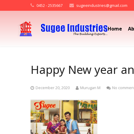
0452 - 2535667
sugeeindustries@gmail.com
Home
Ab
Happy New year an
December 20, 2020
Murugan M
No commen