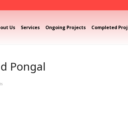
out Us
Services
Ongoing Projects
Completed Proj
d Pongal
ts