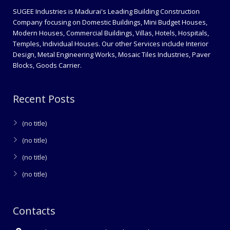
SUGEE Industries is Madurai's Leading Building Construction
Company focusing on Domestic Buildings, Mini Budget Houses,
Modern Houses, Commercial Buildings, Villas, Hotels, Hospitals,
Temples, Individual Houses. Our other Services include Interior
Design, Metal Engineering Works, Mosaic Tiles Industries, Paver
Blocks, Goods Carrier.
Recent Posts
(no title)
(no title)
(no title)
(no title)
Contacts