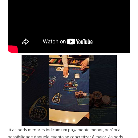
Já as odds menores indicam um pagamento menor, porém a
possibilidade daquele evento se concretizar é maior. As odds