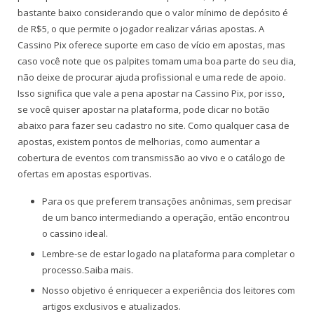
bastante baixo considerando que o valor mínimo de depósito é
de R$5, o que permite o jogador realizar várias apostas. A
Cassino Pix oferece suporte em caso de vício em apostas, mas
caso você note que os palpites tomam uma boa parte do seu dia,
não deixe de procurar ajuda profissional e uma rede de apoio.
Isso significa que vale a pena apostar na Cassino Pix, por isso,
se você quiser apostar na plataforma, pode clicar no botão
abaixo para fazer seu cadastro no site. Como qualquer casa de
apostas, existem pontos de melhorias, como aumentar a
cobertura de eventos com transmissão ao vivo e o catálogo de
ofertas em apostas esportivas.
Para os que preferem transações anônimas, sem precisar
de um banco intermediando a operação, então encontrou
o cassino ideal.
Lembre-se de estar logado na plataforma para completar o
processo.Saiba mais.
Nosso objetivo é enriquecer a experiência dos leitores com
artigos exclusivos e atualizados.