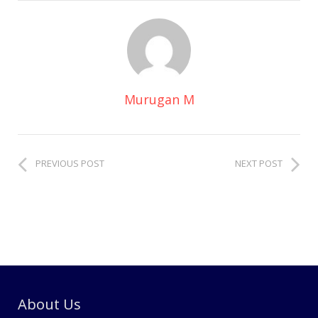
Murugan M
PREVIOUS POST
NEXT POST
About Us