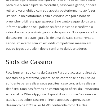
para que o seu palpite se concretize, caso você ganhe, poderá
retirar o valor obtido com sua aposta posteriormente ao fazer
um saque na plataforma. Feita a escolha chegou a hora de
preencher o bilhete que aparecerá no canto esquerdo da tela.
Informe o valor do seu palpite na área indicada e confirme o
valor dos seus possíveis ganhos de apostas. Note que as odds
da Cassino Pix estão iguais às de uma de suas concorrentes,
sendo um evento comum em odds competitivas mesmo em
outros jogos para além deste confronto da Libertadores.
Slots de Cassino
Faça login em sua conta da Cassino Pix para acessar a área de
apostas da plataforma, lembre-se de conferir se possui saldo
suficiente para realizar seus palpites, caso contrário realize um
depósito. Uma das formas de comunicação oficial da Betnacional
é o canal de WhatsApp, que disponibiliza informações sempre
atualizadas sobre cassino online e apostas esportivas. Em
dezembro de 2023, a Lei 14.790, conhecida como “Lei das