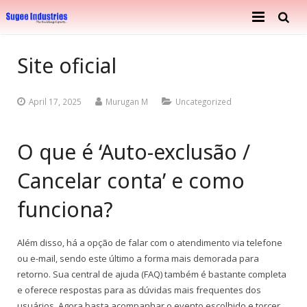
Home
Site oficial
About Us
April 17, 2025
Murugan M
Uncategorized
Services
Company Profile
Ongoing Projects
O que é ‘Auto-exclusão /
Achievements
Building Construction
Cancelar conta’ e como
Completed Projects
Metal Engineering Works
funciona?
Furnishing & Interior
Mosaic Tiles Industries
Contact
Goods Carriers
Além disso, há a opção de falar com o atendimento via telefone
ou e-mail, sendo este último a forma mais demorada para
Paver Blocks
retorno. Sua central de ajuda (FAQ) também é bastante completa
e oferece respostas para as dúvidas mais frequentes dos
usuários. Agora basta acompanhar o evento escolhido e torcer