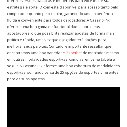
oferece versões clássicas e modernas para você testar sua
estratégia e sorte. O com está disponível para acesso tanto pelo
computador quanto pelo celular, garantindo uma experiência
fluida e conveniente para todos os jogadores.A Cassino Pix
oferece uma boa gama de funcionalidades para seus
apostadores, o que possibilita realizar apostas de forma mais
prática e rápida, uma vez que o jogador terá opções para
melhorar seus palpites. Contudo, é importante ressaltar que
encontramos uma boa variedade
73 betbet
de mercados mesmo
em outras modalidades esportivas, como veremos na tabela a
seguir. A Cassino Pix oferece uma boa cobertura de modalidades
esportivas, somando cerca de 25 opções de esportes diferentes
para as suas apostas.