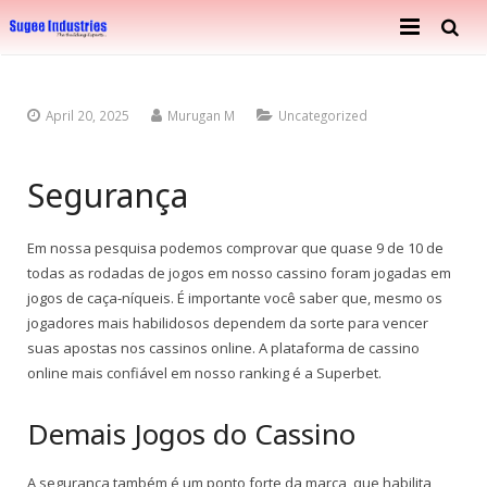
Home
April 20, 2025
Murugan M
Uncategorized
About Us
Services
Company Profile
Segurança
Ongoing Projects
Achievements
Building Construction
Em nossa pesquisa podemos comprovar que quase 9 de 10 de
todas as rodadas de jogos em nosso cassino foram jogadas em
Completed Projects
Metal Engineering Works
jogos de caça-níqueis. É importante você saber que, mesmo os
jogadores mais habilidosos dependem da sorte para vencer
Furnishing & Interior
Mosaic Tiles Industries
suas apostas nos cassinos online. A plataforma de cassino
online mais confiável em nosso ranking é a Superbet.
Contact
Goods Carriers
Demais Jogos do Cassino
Paver Blocks
A segurança também é um ponto forte da marca, que habilita