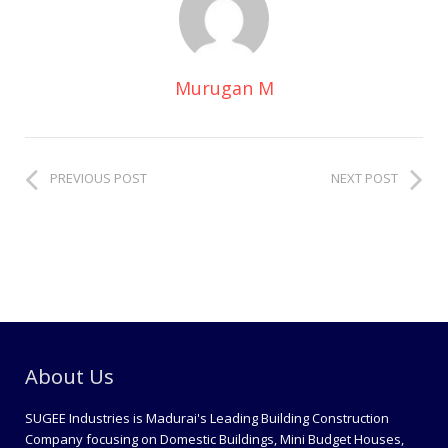
Murugan M
PREVIOUS POST
NEXT POST
About Us
SUGEE Industries is Madurai's Leading Building Construction
Company focusing on Domestic Buildings, Mini Budget Houses,