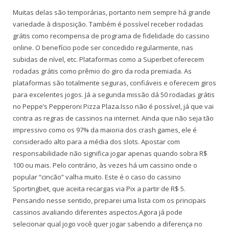
Muitas delas são temporárias, portanto nem sempre há grande
variedade à disposição. Também é possível receber rodadas
grátis como recompensa de programa de fidelidade do cassino
online. O benefício pode ser concedido regularmente, nas
subidas de nível, etc. Plataformas como a Superbet oferecem
rodadas grátis como prêmio do giro da roda premiada. As
plataformas são totalmente seguras, confiáveis e oferecem giros
para excelentes jogos. Já a segunda missão dá 50 rodadas grátis
no Peppe’s Pepperoni Pizza Plaza.Isso não é possível, já que vai
contra as regras de cassinos na internet. Ainda que não seja tão
impressivo como os 97% da maioria dos crash games, ele é
considerado alto para a média dos slots. Apostar com
responsabilidade não significa jogar apenas quando sobra R$
100 ou mais. Pelo contrário, às vezes há um cassino onde o
popular “cincão” valha muito. Este é o caso do cassino
Sportingbet, que aceita recargas via Pix a partir de R$ 5.
Pensando nesse sentido, preparei uma lista com os principais
cassinos avaliando diferentes aspectos.Agora já pode
selecionar qual jogo você quer jogar sabendo a diferença no