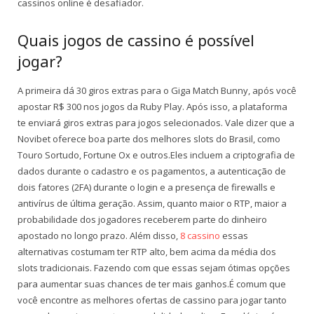
cassinos online é desafiador.
Quais jogos de cassino é possível
jogar?
A primeira dá 30 giros extras para o Giga Match Bunny, após você
apostar R$ 300 nos jogos da Ruby Play. Após isso, a plataforma
te enviará giros extras para jogos selecionados. Vale dizer que a
Novibet oferece boa parte dos melhores slots do Brasil, como
Touro Sortudo, Fortune Ox e outros.Eles incluem a criptografia de
dados durante o cadastro e os pagamentos, a autenticação de
dois fatores (2FA) durante o login e a presença de firewalls e
antivírus de última geração. Assim, quanto maior o RTP, maior a
probabilidade dos jogadores receberem parte do dinheiro
apostado no longo prazo. Além disso,
8 cassino
essas
alternativas costumam ter RTP alto, bem acima da média dos
slots tradicionais. Fazendo com que essas sejam ótimas opções
para aumentar suas chances de ter mais ganhos.É comum que
você encontre as melhores ofertas de cassino para jogar tanto