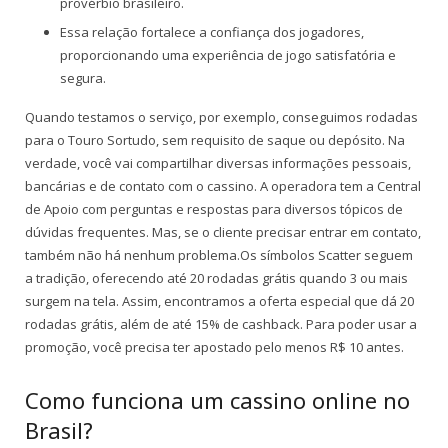
provérbio brasileiro.
Essa relação fortalece a confiança dos jogadores,
proporcionando uma experiência de jogo satisfatória e
segura.
Quando testamos o serviço, por exemplo, conseguimos rodadas
para o Touro Sortudo, sem requisito de saque ou depósito. Na
verdade, você vai compartilhar diversas informações pessoais,
bancárias e de contato com o cassino. A operadora tem a Central
de Apoio com perguntas e respostas para diversos tópicos de
dúvidas frequentes. Mas, se o cliente precisar entrar em contato,
também não há nenhum problema.Os símbolos Scatter seguem
a tradição, oferecendo até 20 rodadas grátis quando 3 ou mais
surgem na tela. Assim, encontramos a oferta especial que dá 20
rodadas grátis, além de até 15% de cashback. Para poder usar a
promoção, você precisa ter apostado pelo menos R$ 10 antes.
Como funciona um cassino online no
Brasil?