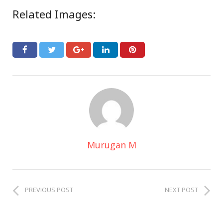
Related Images:
Murugan M
PREVIOUS POST
NEXT POST