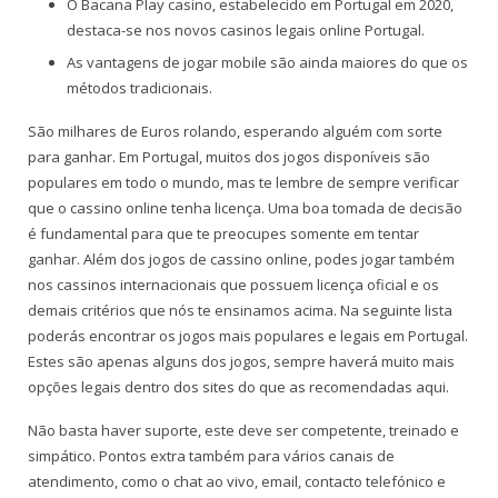
O Bacana Play casino, estabelecido em Portugal em 2020,
destaca-se nos novos casinos legais online Portugal.
As vantagens de jogar mobile são ainda maiores do que os
métodos tradicionais.
São milhares de Euros rolando, esperando alguém com sorte
para ganhar. Em Portugal, muitos dos jogos disponíveis são
populares em todo o mundo, mas te lembre de sempre verificar
que o cassino online tenha licença. Uma boa tomada de decisão
é fundamental para que te preocupes somente em tentar
ganhar. Além dos jogos de cassino online, podes jogar também
nos cassinos internacionais que possuem licença oficial e os
demais critérios que nós te ensinamos acima. Na seguinte lista
poderás encontrar os jogos mais populares e legais em Portugal.
Estes são apenas alguns dos jogos, sempre haverá muito mais
opções legais dentro dos sites do que as recomendadas aqui.
Não basta haver suporte, este deve ser competente, treinado e
simpático. Pontos extra também para vários canais de
atendimento, como o chat ao vivo, email, contacto telefónico e