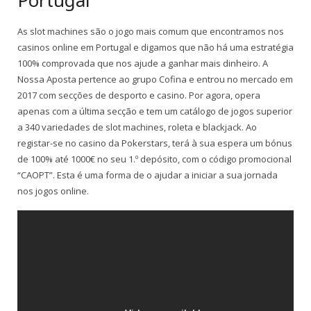
Portugal
As slot machines são o jogo mais comum que encontramos nos
casinos online em Portugal e digamos que não há uma estratégia
100% comprovada que nos ajude a ganhar mais dinheiro. A
Nossa Aposta pertence ao grupo Cofina e entrou no mercado em
2017 com secções de desporto e casino. Por agora, opera
apenas com a última secção e tem um catálogo de jogos superior
a 340 variedades de slot machines, roleta e blackjack. Ao
registar-se no casino da Pokerstars, terá à sua espera um bónus
de 100% até 1000€ no seu 1.º depósito, com o código promocional
“CAOPT”. Esta é uma forma de o ajudar a iniciar a sua jornada
nos jogos online.